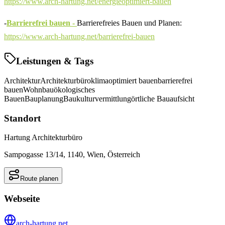
https://www.arch-hartung.net/energieoptimiert-bauen
-
Barrierefrei bauen -
Barrierefreies Bauen und Planen:
https://www.arch-hartung.net/barrierefrei-bauen
Leistungen & Tags
Architektur
Architekturbüro
klimaoptimiert bauen
barrierefrei
bauen
Wohnbau
ökologisches
Bauen
Bauplanung
Baukulturvermittlung
örtliche Bauaufsicht
Standort
Hartung Architekturbüro
Sampogasse 13/14, 1140, Wien, Österreich
Route planen
Webseite
arch-hartung.net