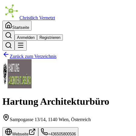
Christlich Vernetzt
Startseite
Anmelden
Registrieren
Zurück zum Verzeichnis
Hartung Architekturbüro
Sampogasse 13/14,
1140
Wien
, Österreich
Webseite
+436505800506