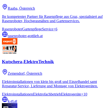
Raaba
, Österreich
Ihr kompetenter Partner für Rasenpflege aus Graz, spezialisiert auf
Rasenroboter, Hochgrasmähen und Gartenservices.
Rasenroboter
Gartenpflege
Service
+
6
rasenroboter-gottlieb.at
Kutschera-ElektroTechnik
Zemendorf
, Österreich
Elektroinstallationen von klein bis groß und Einzelhandel samt
Reparatur,Service, Lieferung und Montage von Elektrogeräten.
Elektroinstallationen
Elektrofachbetrieb
Elektrogeräte
+
10
k-et.at