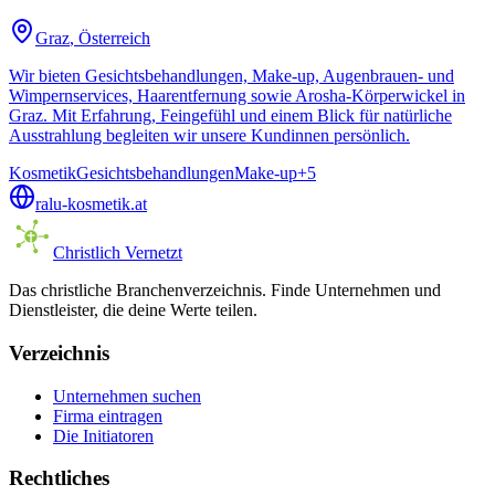
Graz
, Österreich
Wir bieten Gesichtsbehandlungen, Make-up, Augenbrauen- und
Wimpernservices, Haarentfernung sowie Arosha-Körperwickel in
Graz. Mit Erfahrung, Feingefühl und einem Blick für natürliche
Ausstrahlung begleiten wir unsere Kundinnen persönlich.
Kosmetik
Gesichtsbehandlungen
Make-up
+
5
ralu-kosmetik.at
Christlich Vernetzt
Das christliche Branchenverzeichnis. Finde Unternehmen und
Dienstleister, die deine Werte teilen.
Verzeichnis
Unternehmen suchen
Firma eintragen
Die Initiatoren
Rechtliches