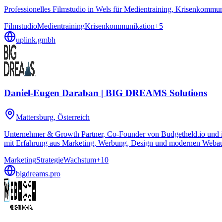
Professionelles Filmstudio in Wels für Medientraining, Krisenkommu
Filmstudio
Medientraining
Krisenkommunikation
+
5
uplink.gmbh
Daniel-Eugen Daraban | BIG DREAMS Solutions
Mattersburg
, Österreich
Unternehmer & Growth Partner, Co-Founder von Budgetheld.io und i
mit Erfahrung aus Marketing, Werbung, Design und modernen Webauf
Marketing
Strategie
Wachstum
+
10
bigdreams.pro