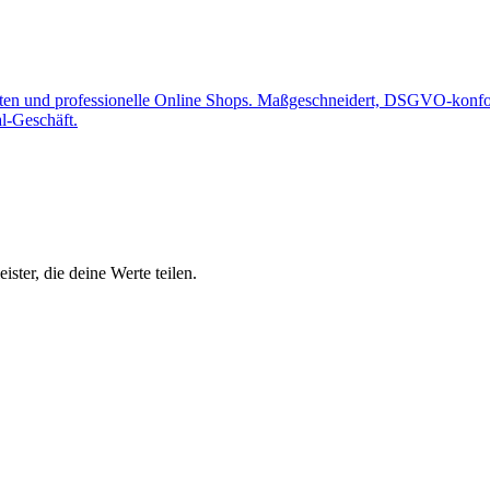
ten und professionelle Online Shops. Maßgeschneidert, DSGVO-konfor
al-Geschäft.
ster, die deine Werte teilen.