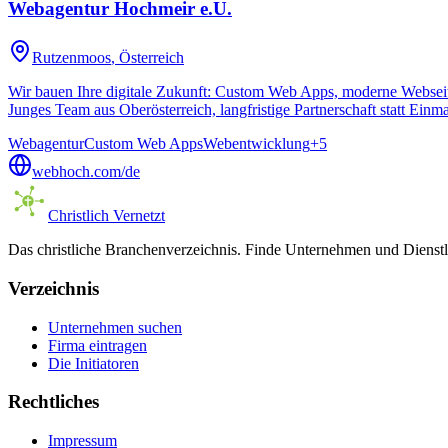
Webagentur Hochmeir e.U.
Rutzenmoos
, Österreich
Wir bauen Ihre digitale Zukunft: Custom Web Apps, moderne Websei
Junges Team aus Oberösterreich, langfristige Partnerschaft statt Einm
Webagentur
Custom Web Apps
Webentwicklung
+
5
webhoch.com/de
Christlich Vernetzt
Das christliche Branchenverzeichnis. Finde Unternehmen und Dienstlei
Verzeichnis
Unternehmen suchen
Firma eintragen
Die Initiatoren
Rechtliches
Impressum