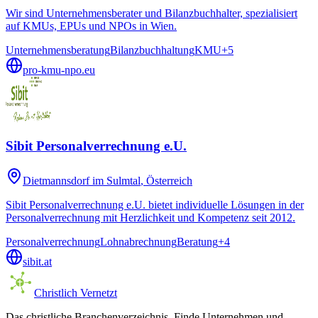
Wir sind Unternehmensberater und Bilanzbuchhalter, spezialisiert
auf KMUs, EPUs und NPOs in Wien.
Unternehmensberatung
Bilanzbuchhaltung
KMU
+
5
pro-kmu-npo.eu
Sibit Personalverrechnung e.U.
Dietmannsdorf im Sulmtal
, Österreich
Sibit Personalverrechnung e.U. bietet individuelle Lösungen in der
Personalverrechnung mit Herzlichkeit und Kompetenz seit 2012.
Personalverrechnung
Lohnabrechnung
Beratung
+
4
sibit.at
Christlich Vernetzt
Das christliche Branchenverzeichnis. Finde Unternehmen und