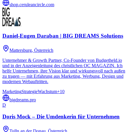
shop.ceruleancircle.com
Daniel-Eugen Daraban | BIG DREAMS Solutions
Mattersburg
, Österreich
Unternehmer & Growth Partner, Co-Founder von Budgetheld.io
und in der Anzeigenleitung des christlichen OC MAGAZIN. Ich
helfe Unternehmen, ihre Vision klar und wirkungsvoll nach außen
zu tragen — mit Erfahrung aus Marketing, Werbung, Design und
modernen Webauftritten.
Marketing
Strategie
Wachstum
+
10
bigdreams.pro
D
Doris Mock – Die Umdenkerin für Unternehmen
Tulln an der Donau
, Österreich