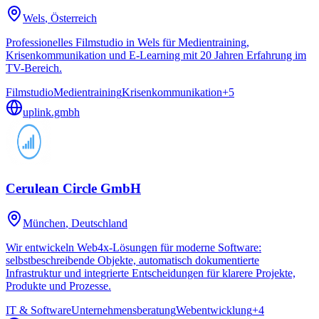
Wels
, Österreich
Professionelles Filmstudio in Wels für Medientraining,
Krisenkommunikation und E-Learning mit 20 Jahren Erfahrung im
TV-Bereich.
Filmstudio
Medientraining
Krisenkommunikation
+
5
uplink.gmbh
Cerulean Circle GmbH
München
, Deutschland
Wir entwickeln Web4x-Lösungen für moderne Software:
selbstbeschreibende Objekte, automatisch dokumentierte
Infrastruktur und integrierte Entscheidungen für klarere Projekte,
Produkte und Prozesse.
IT & Software
Unternehmensberatung
Webentwicklung
+
4